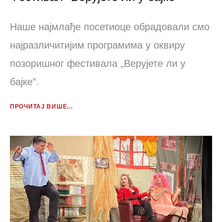
Наше најмлађе посетиоце обрадовали смо
најразличитијим програмима у оквиру
позоришног фестивала „Верујете ли у
бајке”.
ПРОЧИТАЈ ВИШЕ...