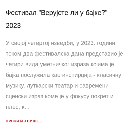
Фестивал ”Верујете ли у бајке?”
2023
У својој четвртој изведби, у 2023. години
током два фестивалска дана представио је
четири вида уметничког израза којима је
бајка послужила као инспирција - класичну
музику, луткарски театар и савремени
сценски израз коме је у фокусу покрет и
плес, к...
ПРОЧИТАЈ ВИШЕ...