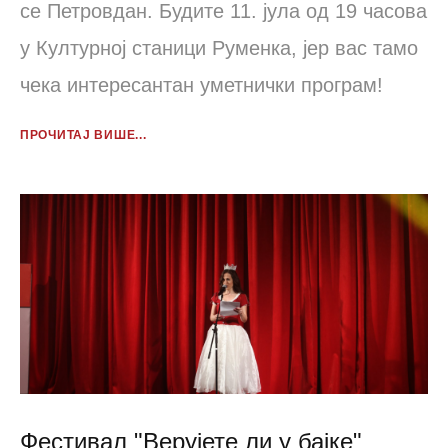
се Петровдан. Будите 11. јула од 19 часова
у Културној станици Руменка, јер вас тамо
чека интересантан уметнички програм!
ПРОЧИТАЈ ВИШЕ...
Фестивал "Верујете ли у бајке"