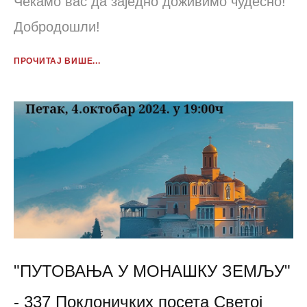
Чекамо вас да заједно доживимо чудесно!
Добродошли!
ПРОЧИТАЈ ВИШЕ...
"ПУТОВАЊА У МОНАШКУ ЗЕМЉУ"
- 337 Поклоничких посета Светој