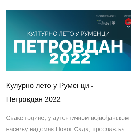
Кулурно лето у Руменци -
Петровдан 2022
Сваке године, у аутентичном војвођанском
насељу надомак Новог Садa, прославља